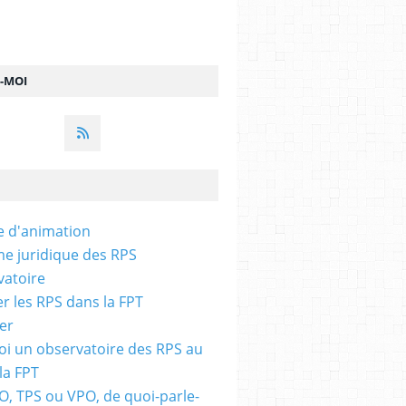
Z-MOI
e d'animation
me juridique des RPS
vatoire
r les RPS dans la FPT
per
i un observatoire des RPS au
la FPT
O, TPS ou VPO, de quoi-parle-