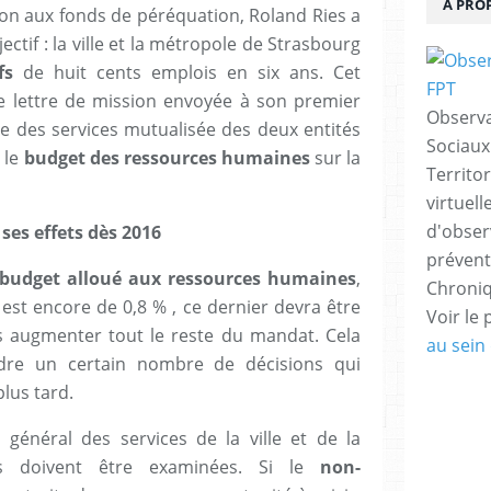
À PRO
ion aux fonds de péréquation, Roland Ries a
ectif : la ville et la métropole de Strasbourg
fs
de huit cents emplois en six ans. Cet
ne lettre de mission envoyée à son premier
Observa
ale des services mutualisée des deux entités
Sociaux
 le
budget des ressources humaines
sur la
Territo
virtuel
d'observ
ses effets dès 2016
prévent
budget alloué aux ressources humaines
,
Chroniq
est encore de 0,8 % , ce dernier devra être
Voir le 
s augmenter tout le reste du mandat. Cela
au sein 
re un certain nombre de décisions qui
lus tard.
 général des services de la ville et de la
es doivent être examinées. Si le
non-