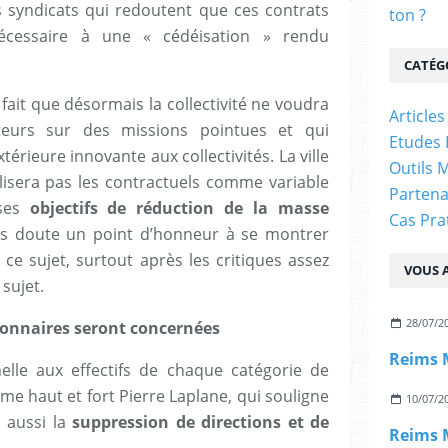
 syndicats qui redoutent que ces contrats
ton ?
écessaire à une « cédéisation » rendu
CATÉG
 fait que désormais la collectivité ne voudra
Articles
ateurs sur des missions pointues et qui
Etudes 
érieure innovante aux collectivités. La ville
Outils 
ilisera pas les contractuels comme variable
Partena
 ses
objectifs de réduction de la masse
Cas Pra
ans doute un point d’honneur à se montrer
 ce sujet, surtout après les critiques assez
VOUS A
sujet.
28/07/2
tionnaires seront concernées
elle aux effectifs de chaque catégorie de
irme haut et fort Pierre Laplane, qui souligne
10/07/2
 aussi la
suppression de directions et de