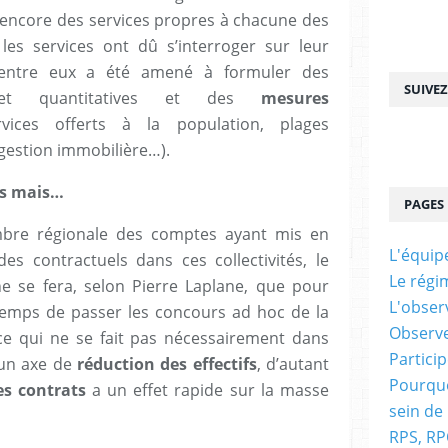
it encore des services propres à chacune des
 les services ont dû s’interroger sur leur
’entre eux a été amené à formuler des
SUIVE
es et quantitatives et des
mesures
vices offerts à la population, plages
 gestion immobilière…).
ls mais…
PAGES
mbre régionale des comptes ayant mis en
L'équip
es contractuels dans ces collectivités, le
Le régi
e se fera, selon Pierre Laplane, que pour
L'obser
 temps de passer les concours ad hoc de la
Observe
, ce qui ne se fait pas nécessairement dans
Partici
d’un axe de
réduction des effectifs
, d’autant
Pourquo
s contrats
a un effet rapide sur la masse
sein de 
RPS, RP