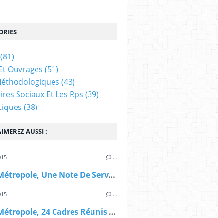
ORIES
(81)
Et Ouvrages
(51)
Méthodologiques
(43)
ires Sociaux Et Les Rps
(39)
tiques
(38)
IMEREZ AUSSI :
015
…
Reims Métropole, Une Note De Service Sur Les RPS
015
…
Reims Métropole, 24 Cadres Réunis Autour De La Question Des RPS