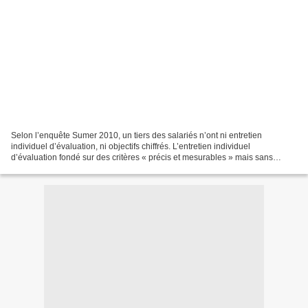
Selon l’enquête Sumer 2010, un tiers des salariés n’ont ni entretien
individuel d’évaluation, ni objectifs chiffrés. L’entretien individuel
d’évaluation fondé sur des critères « précis et mesurables » mais sans
objectifs chiffrés concerne, quant à lui,...