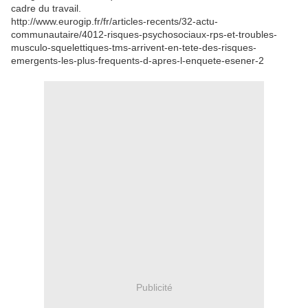
cadre du travail.
http://www.eurogip.fr/fr/articles-recents/32-actu-
communautaire/4012-risques-psychosociaux-rps-et-troubles-
musculo-squelettiques-tms-arrivent-en-tete-des-risques-
emergents-les-plus-frequents-d-apres-l-enquete-esener-2
Publicité