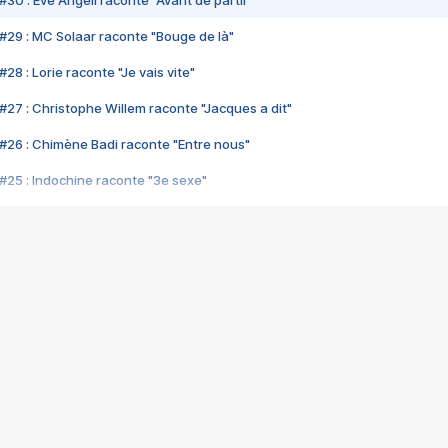
#30 : Eve Angeli raconte "Avant de partir"
#29 : MC Solaar raconte "Bouge de là"
28 : Lorie raconte "Je vais vite"
#27 : Christophe Willem raconte "Jacques a dit"
#26 : Chimène Badi raconte "Entre nous"
#25 : Indochine raconte "3e sexe"
#24 : Zaho raconte "C'est chelou"
#23 : Patrick Bruel raconte "Au café des délices"
#22 : Kyo raconte "Le chemin"
#21 : Nolwenn Leroy raconte "Cassé"
#20 : Patrick Hernandez raconte "Born to be alive"
#19 : Lorie raconte "Près de moi"
#18 : Michael Jones raconte "A nos actes manqués" (avec Jean-Jacque