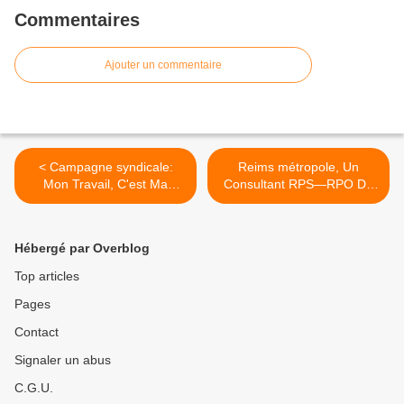
Commentaires
Ajouter un commentaire
< Campagne syndicale:
Reims métropole, Un
Mon Travail, C'est Ma
Consultant RPS—RPO De
Santé ? Évaluez Votre
Qualité, Mais En L’absence
Environnement De Travail
De Réelle Volonté De Faire
>
Hébergé par Overblog
Top articles
Pages
Contact
Signaler un abus
C.G.U.