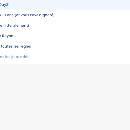
 DayZ
 a 13 ans (et vous l'avez ignoré)
e (littéralement)
im Rayan
 toutes les règles
s les jeux vidéo
us choquant de Rockstar ? - Le scandale BULLY
e plus moche de Steam
du RÊVE tourne au CAUCHEMAR
pendant 8 heures
it… à tort
umiliés par un jeu vidéo
ire - Final Fantasy 8