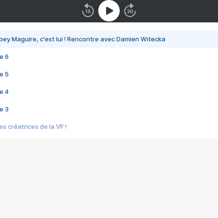
bey Maguire, c'est lui ! Rencontre avec Damien Witecka
e 6
e 5
e 4
e 3
s créatrices de la VF !
e 2
e 1
e Mektoub My Love arrive enfin ! Rencontre avec Shaïn Boumedine et Sal
i : après Toni en famille
elle réalise le bouleversant Dites lui que je l'aime