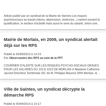
Article publié par un syndicat de la Mairie de Vannes Les risques
psychosociaux au travail (stress, dépression, violences...) varient suivant la
qualification, le secteur d'activité mais aussi le sexe du salarié, selon une
étude publiée mercredi par le...
Mairie de Morlaix, en 2009, un syndicat alertait
déjà sur les RPS
Publié le 05/09/2014 à 14:33
Par
Observatoire des RPS au sein de la FPT
COURRIER D'ALERTE SUR LES RISQUES PSYCHO-SOCIAUX GRAVES
POUR LES SALARIES DU 1013/ 1015 DE MORLAIX A Madame Catherine
Jacolot Directrice Territoriale S/C de M. Philippe Maurice DRH Morlaix, le 10
juin 2009 S/C de Madame Sylvie LE Nir S/C de Madame Lydie...
Ville de Saintes, un syndicat décrypte la
démarche RPS
Publié le 05/09/2014 à 14:17