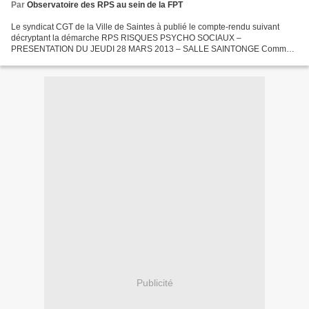
Par
Observatoire des RPS au sein de la FPT
Le syndicat CGT de la Ville de Saintes à publié le compte-rendu suivant
décryptant la démarche RPS RISQUES PSYCHO SOCIAUX –
PRESENTATION DU JEUDI 28 MARS 2013 – SALLE SAINTONGE Comment
être fier de son travail quand la rémunération n’y est pas et quand...
Publicité