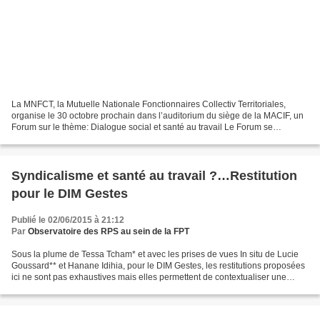
La MNFCT, la Mutuelle Nationale Fonctionnaires Collectiv Territoriales,
organise le 30 octobre prochain dans l’auditorium du siège de la MACIF, un
Forum sur le thème: Dialogue social et santé au travail Le Forum se
structurera autour de 3 tables rondes...
Syndicalisme et santé au travail ?…Restitution
pour le DIM Gestes
Publié le 02/06/2015 à 21:12
Par
Observatoire des RPS au sein de la FPT
Sous la plume de Tessa Tcham* et avec les prises de vues In situ de Lucie
Goussard** et Hanane Idihia, pour le DIM Gestes, les restitutions proposées
ici ne sont pas exhaustives mais elles permettent de contextualiser une
partie des propos de ces journées....