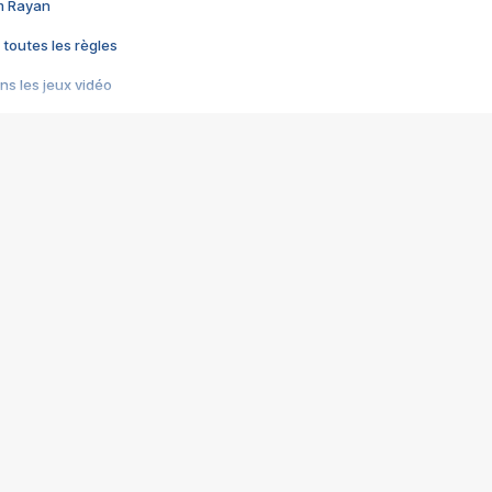
im Rayan
 toutes les règles
s les jeux vidéo
us choquant de Rockstar ? - Le scandale BULLY
e plus moche de Steam
du RÊVE tourne au CAUCHEMAR
pendant 8 heures
it… à tort
umiliés par un jeu vidéo
ire - Final Fantasy 8
ti un empire - Age of Empires
story DOFUS
tard, il crée l'un des pires jeux de tous les temps, MindsEye.